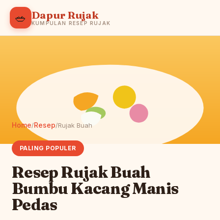
Dapur Rujak
🥗
KUMPULAN RESEP RUJAK
Home
Resep
/
/
Rujak Buah
PALING POPULER
Resep Rujak Buah
Bumbu Kacang Manis
Pedas