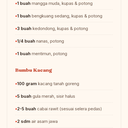
1 buah
mangga muda, kupas & potong
1 buah
bengkuang sedang, kupas & potong
3 buah
kedondong, kupas & potong
1/4 buah
nanas, potong
1 buah
mentimun, potong
Bumbu Kacang
100 gram
kacang tanah goreng
5 buah
gula merah, sisir halus
2-5 buah
cabai rawit (sesuai selera pedas)
2 sdm
air asam jawa