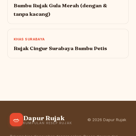
Bumbu Rujak Gula Merah (dengan &
tanpa kacang)
KHAS SURABAYA
Rujak Cingur Surabaya Bumbu Petis
Dapur Rujak
🥗
© 2026 Dapur Rujak
KUMPULAN RESEP RUJAK