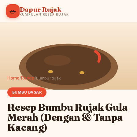
Dapur Rujak
🥗
KUMPULAN RESEP RUJAK
Home
Resep
/
/
Bumbu Rujak
BUMBU DASAR
Resep Bumbu Rujak Gula
Merah (Dengan & Tanpa
Kacang)